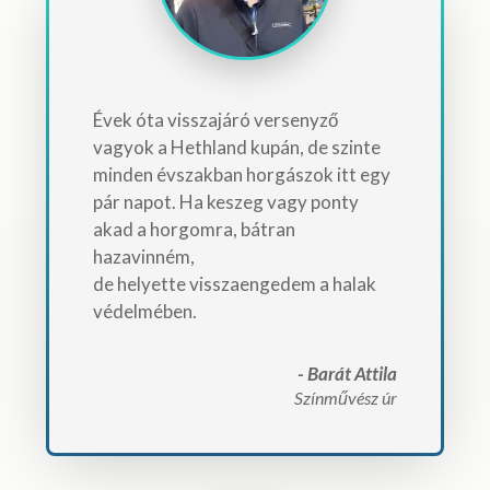
Évek óta visszajáró versenyző
vagyok a Hethland kupán, de szinte
minden évszakban horgászok itt egy
pár napot. Ha keszeg vagy ponty
akad a horgomra, bátran
hazavinném,
de helyette visszaengedem a halak
védelmében.
- Barát Attila
Színművész úr