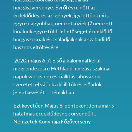
horgászversenye. Évről évre
nőtt az
érdeklődés, és az igények, így lettünk mi is
egyre nagyobbak, nemzetköziek
(7 nemzet),
kínálunk egyre több lehetőséget érdeklődő
horgászoknak és családjaiknak a szabadidő
hasznos eltöltésére.
2020. május 6-7: Első alkalommal kerül
megrendezésre Hethland horgász
szakmai
napok workshop és kiállítás, ahová sok
szeretettel várjuk a
kiállítók és előadók
jelentkezését …. témákban.
Ezt követően Május 8. pénteken: Jön a máris
hatatmas érdeklődésnek örvendő
II.
Nemzetek Konyhája Főzőverseny.