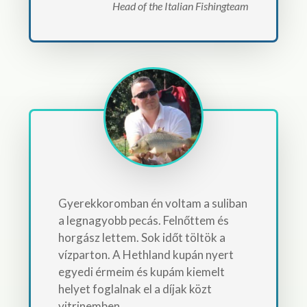
Head of the Italian Fishingteam
Gyerekkoromban én voltam a suliban
a legnagyobb pecás. Felnőttem és
horgász lettem. Sok időt töltök a
vízparton. A Hethland kupán nyert
egyedi érmeim és kupám kiemelt
helyet foglalnak el a díjak közt
vitrinemben.