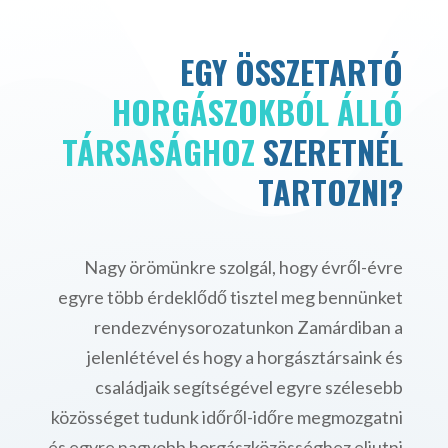
EGY ÖSSZETARTÓ
HORGÁSZOKBÓL ÁLLÓ
TÁRSASÁGHOZ
SZERETNÉL
TARTOZNI?
Nagy örömünkre szolgál, hogy évről-évre
egyre több érdeklődő tisztel meg bennünket
rendezvénysorozatunkon Zamárdiban a
jelenlétével és hogy a horgásztársaink és
családjaik segítségével egyre szélesebb
közösséget tudunk időről-időre megmozgatni
és egyre nagyobb horgászközösséghez eljutni