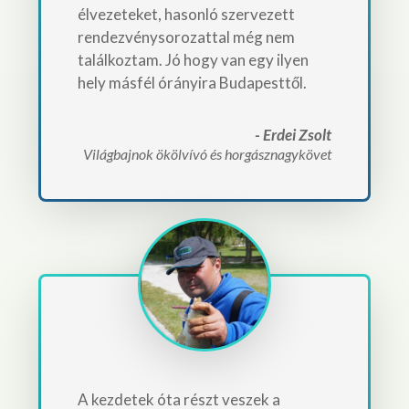
élvezeteket, hasonló szervezett
rendezvénysorozattal még nem
találkoztam. Jó hogy van egy ilyen
hely másfél órányira Budapesttől.
- Erdei Zsolt
Világbajnok ökölvívó és horgásznagykövet
A kezdetek óta részt veszek a