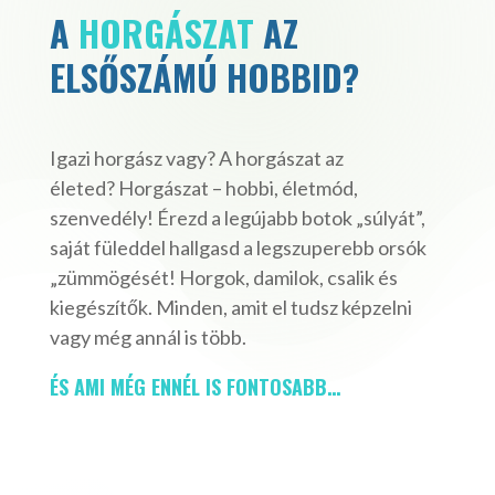
A
HORGÁSZAT
AZ
ELSŐSZÁMÚ HOBBID?
Igazi horgász vagy? A horgászat az
életed? Horgászat – hobbi, életmód,
szenvedély! Érezd a legújabb botok „súlyát”,
saját füleddel hallgasd a legszuperebb orsók
„zümmögését! Horgok, damilok, csalik és
kiegészítők. Minden, amit el tudsz képzelni
vagy még annál is több.
ÉS AMI MÉG ENNÉL IS FONTOSABB…