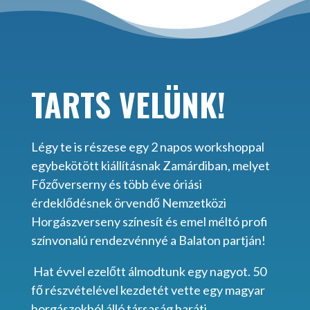
TARTS VELÜNK!
Légy te is részese egy 2 napos workshoppal
egybekötött kiállításnak Zamárdiban,
melyet
Főzőverserny és több éve óriási
érdeklődésnek örvendő
Nemzetközi
Horgászverseny színesít és emel
méltó profi
színvonalú rendezvénnyé a Balaton partján!
Hat évvel ezelőtt álmodtunk egy nagyot. 50
fő részvételével kezdetét vette
egy magyar
horgászokból álló társaság baráti