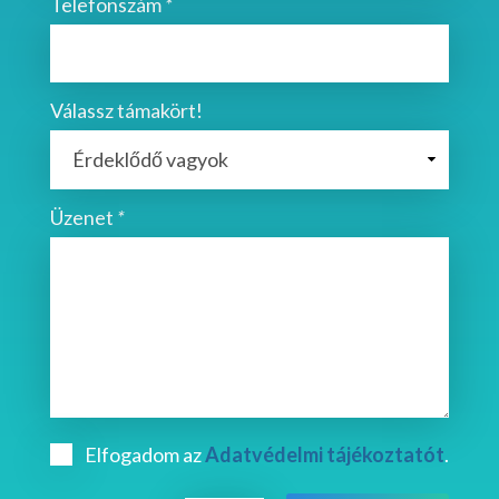
Telefonszám
*
Válassz támakört!
Üzenet
*
Elfogadom az
Adatvédelmi tájékoztatót
.