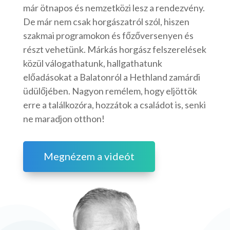
már ötnapos és nemzetközi lesz a rendezvény.
De már nem csak horgászatról szól, hiszen
szakmai programokon és főzőversenyen és
részt vehetünk. Márkás horgász felszerelések
közül válogathatunk, hallgathatunk
előadásokat a Balatonról a Hethland zamárdi
üdülőjében. Nagyon remélem, hogy eljöttök
erre a találkozóra, hozzátok a családot is, senki
ne maradjon otthon!
Megnézem a videót