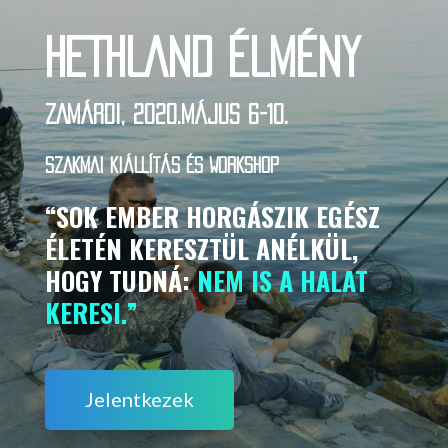
HETHLAND ÉLMÉNY
ZAMÁRDI, 2020.MÁJUS 6-10.
SZAKMAI KIÁLLÍTÁS ÉS WORKSHOP
“SOK EMBER HORGÁSZIK EGÉSZ
ÉLETÉN KERESZTÜL ANÉLKÜL,
HOGY TUDNÁ:
NEM IS A HALAT
KERESI.”
Jelentkezek