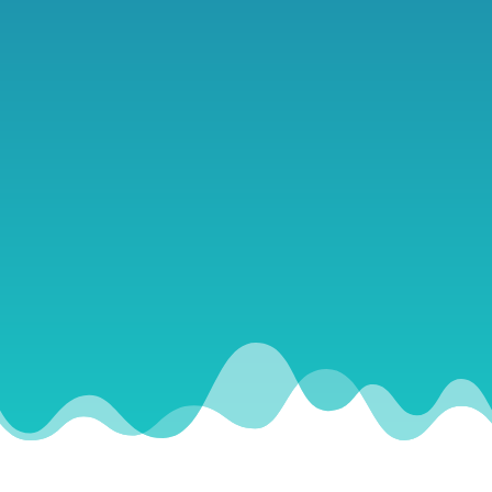
mára rendezvény sorozattá nőtte ki
magát, a megmérettetésen hét
nemzet horgászai vesznek részt.
Jelentkezés
Vélemények